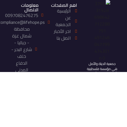
اهم الصفحات
معلومات
الاتصال
الرئيسية
0097082476275
عن
compliance@lifehope.ps
الجمعية
محافظة
اخر الأخبار
شمال غزة
اتصل بنا
- جباليا -
شارع البحر -
خلف
الدفاع
جمعية الحياة والأمل
هي مؤسسة فلسطينية
المدني
أهلية غير ربحية تأسست
عام 1996، تعمل على
تعزيز التنمية المجتمعية
والصمود الفلسطيني من
خلال تقديم خدمات
تنموية وإنسانية مستدامة
تستهدف الفئات
المهمشة في قطاع غزة.