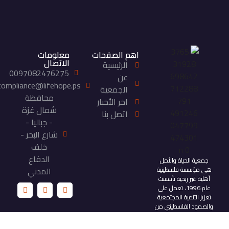
اهم الصفحات
معلومات
الاتصال
الرئيسية
0097082476275
عن
compliance@lifehope.ps
الجمعية
محافظة
اخر الأخبار
شمال غزة
اتصل بنا
- جباليا -
شارع البحر -
خلف
الدفاع
جمعية الحياة والأمل
هي مؤسسة فلسطينية
المدني
أهلية غير ربحية تأسست
عام 1996، تعمل على
تعزيز التنمية المجتمعية
والصمود الفلسطيني من
خلال تقديم خدمات
تنموية وإنسانية مستدامة